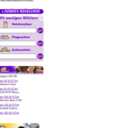
eugeot 206 XR
ab 56.00 €/Tag
aihatsu Cuore
ab 56.00 €/Tag
AEWOO Musso
ab 106.00 €/Tag
ercedes Benz C200
ab 216.00 €/Tag
yundai Elantra
ab 185.00 €/Tag