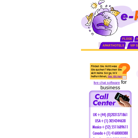
FLÜGE
APARTHOTELS
VIP 
for
live chat software
business