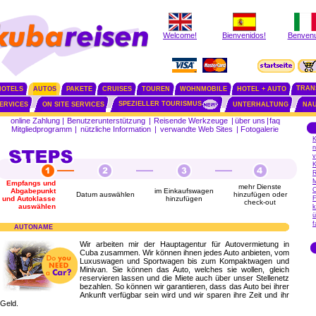
Welcome!
Bienvenidos!
Benvenu
TRAN
HOTELS
AUTOS
PAKETE
CRUISES
TOUREN
WOHNMOBILE
HOTEL + AUTO
SPEZIELLER TOURISMUS
SERVICES
ON SITE SERVICES
UNTERHALTUNG
NAU
online Zahlung
|
Benutzerunterstützung
|
Reisende Werkzeuge
|
über uns
|
faq
Mitgliedprogramm
|
nützliche Information
|
verwandte Web Sites
|
Fotogalerie
K
n
v
K
R
M
Empfangs und
mehr Dienste
O
Abgabepunkt
im Einkaufswagen
Datum auswählen
hinzufügen oder
und Autoklasse
hinzufügen
F
check-out
auswählen
k
ü
f
AUTONAME
Wir arbeiten mir der Hauptagentur für Autovermietung in
Cuba zusammen. Wir können ihnen jedes Auto anbieten, vom
Luxuswagen und Sportwagen bis zum Kompaktwagen und
Minivan. Sie können das Auto, welches sie wollen, gleich
reservieren lassen und die Miete auch über unser Stellenetz
bezahlen. So können wir garantieren, dass das Auto bei ihrer
Ankunft verfügbar sein wird und wir sparen ihre Zeit und ihr
Geld.