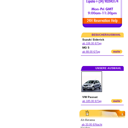
BESUCHERAUSWAHL
Suzuki Siderick
ab 106.00 €/Tag
MG 5
mehr
ab 88.00 €/Tag
UNSERE AUSWAHL
VW Passat
mehr
ab 185.00 €/Tag
Alt-Havanna
ab 33.00 €/Nacht