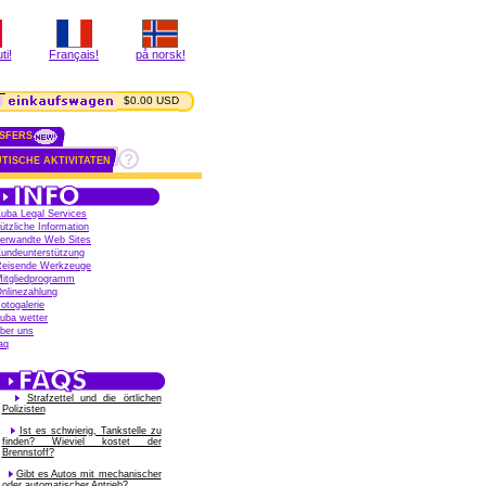
ti!
Français!
på norsk!
$0.00 USD
SFERS
TISCHE AKTIVITATEN
uba Legal Services
ützliche Information
erwandte Web Sites
undeunterstützung
eisende Werkzeuge
itgliedprogramm
nlinezahlung
otogalerie
uba wetter
ber uns
aq
Strafzettel und die örtlichen
Polizisten
Ist es schwierig, Tankstelle zu
finden? Wieviel kostet der
Brennstoff?
Gibt es Autos mit mechanischer
oder automatischer Antrieb?