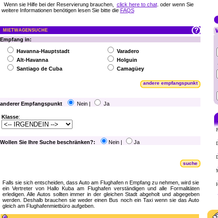
Wenn sie Hilfe bei der Reservierung brauchen,
click here to chat
. oder wenn Sie
weitere Informationen benötigen lesen Sie bitte die
FAQS
MIETWAGENSUCHE
Empfang in:
Havanna-Hauptstadt
Varadero
Alt-Havanna
Holguin
Santiago de Cuba
Camagüey
andere empfangspunkt
anderer Empfangspunkt
Nein |
Ja
Klasse
:
P
Wollen Sie Ihre Suche beschränken?:
Nein |
Ja
D
D
suche
M
Falls sie sich entscheiden, dass Auto am Flughafen n Empfang zu nehmen, wird sie
H
ein Vertreter von Hallo Kuba am Flughafen verständigen und alle Formalitäten
erledigen. Alle Autos sollten immer in der gleichen Stadt abgeholt und abgegeben
werden. Deshalb brauchen sie weder einen Bus noch ein Taxi wenn sie das Auto
gleich am Flughafenmietbüro aufgeben.