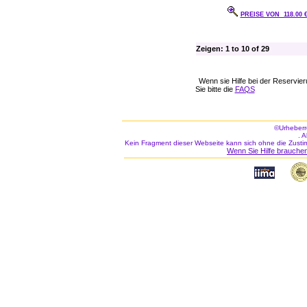
PREISE VON 118.00
Zeigen: 1 to 10 of 29
Wenn sie Hilfe bei der Reservi
Sie bitte die
FAQS
©Urheberr
. 
Kein Fragment dieser Webseite kann sich ohne die Zusti
Wenn Sie Hilfe brauchen