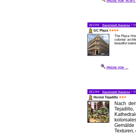
PREISE VON 95.00 
BEZIRK :
Hauptstadt Havanna
> S
GC Plaza
The Plaza Hote
colonial archi
beautiful stain
PREISE VON ...
BEZIRK :
Hauptstadt Havanna
> S
Hostal Tejadillo
Nach den
Tejadil
Kathedra
koloniale
Gemälde
Texturen, 