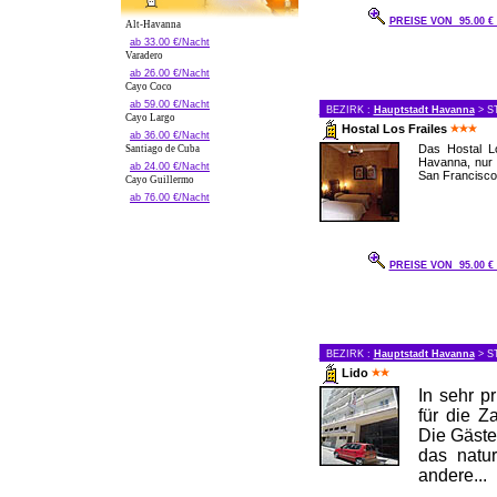
PREISE VON 95.00 
Alt-Havanna
ab 33.00 €/Nacht
Varadero
ab 26.00 €/Nacht
Cayo Coco
ab 59.00 €/Nacht
BEZIRK :
Hauptstadt Havanna
> S
Cayo Largo
Hostal Los Frailes
ab 36.00 €/Nacht
Das Hostal L
Santiago de Cuba
Havanna, nur 
ab 24.00 €/Nacht
San Francisco 
Cayo Guillermo
ab 76.00 €/Nacht
PREISE VON 95.00 
BEZIRK :
Hauptstadt Havanna
> S
Lido
In sehr pr
für die Z
Die Gäste
das natu
andere...