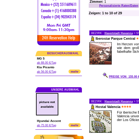
Zimmer:
1
Personalisierte Raten/Daten
Zeigen: 1 to 10 of 29
BEZIRK :
Hauptstadt Havanna
> S
Iberostar Parque Central
Im Herzen vo
wie dem groß
fabelhafte Sic
BESUCHERAUSWAHL
MG 5
ab 88.00 €/Tag
Kia Picanto
mehr
ab 56.00 €/Tag
PREISE VON 155.00
UNSERE AUSWAHL
BEZIRK :
Hauptstadt Havanna
> S
Hostal Valencia
Für iberische 
Valencia unve
der Los Oficio
Hyundai Accent
mehr
ab 75.00 €/Tag