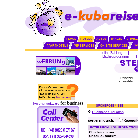
FLÜGE
HOTELS
AUTOS
PAKETE
CRUISE
SP
APARTHOTELS
VIP SERVICES
ON SITE SERVICES
online Zahlung
|
Mitgliedprogramm
|
Reiseziel
auswählen
for business
live chat software
SUCHERGEBNISSE
Rückkehr zu suchen
sortieren durch:
Kategor
HOTELBUCHUNGSINFORMATION
Check-indatum:
Check-outdatum: