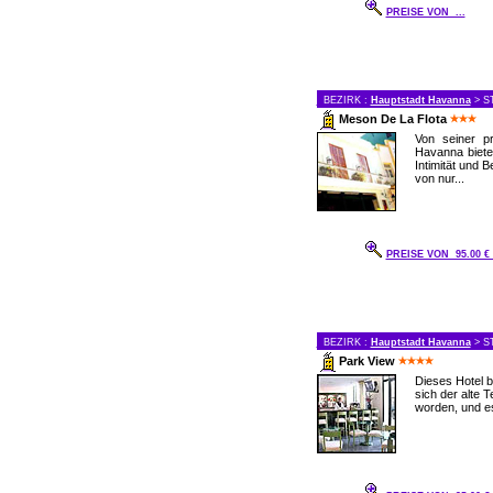
PREISE VON ...
BEZIRK :
Hauptstadt Havanna
> S
Meson De La Flota
Von seiner pr
Havanna biete
Intimität und 
von nur...
PREISE VON 95.00 
BEZIRK :
Hauptstadt Havanna
> S
Park View
Dieses Hotel b
sich der alte T
worden, und es