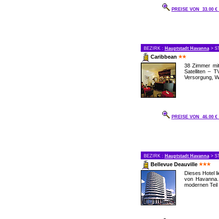
PREISE VON 33.00 
BEZIRK :
Hauptstadt Havanna
> S
Caribbean
38 Zimmer mit
Satelliten – T
Versorgung, W
PREISE VON 46.00 
BEZIRK :
Hauptstadt Havanna
> S
Bellevue Deauville
Dieses Hotel 
von Havanna.
modernen Teil 