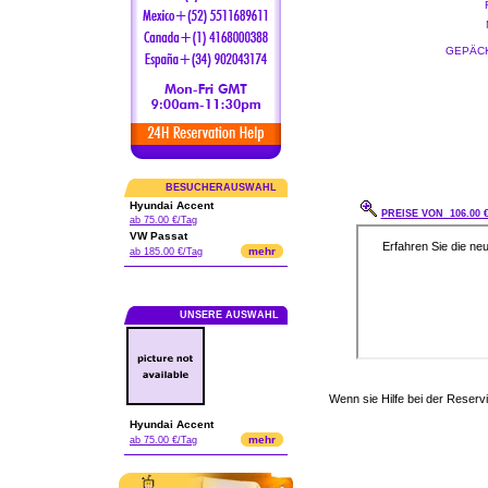
GEPÄCK
BESUCHERAUSWAHL
Hyundai Accent
PREISE VON 106.00 
ab 75.00 €/Tag
VW Passat
mehr
ab 185.00 €/Tag
UNSERE AUSWAHL
Wenn sie Hilfe bei der Reser
Hyundai Accent
mehr
ab 75.00 €/Tag