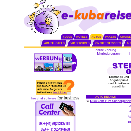
FLÜGE
HOTELS
AUTOS
PAKETE
CRUISE
SP
APARTHOTELS
VIP SERVICES
ON SITE SERVICES
online Zahlung
|
Mitgliedprogramm
|
Empfangs und
Abgabepunkt
und Autoklasse
auswählen
for business
AUTO DETAILS
live chat software
Rückkehr zum Suchergebni
A
B