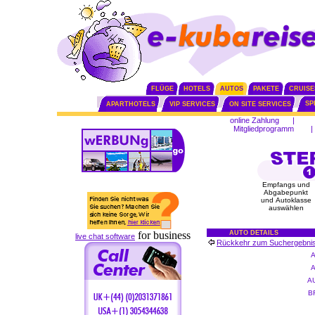
FLÜGE
HOTELS
AUTOS
PAKETE
CRUISE
SP
APARTHOTELS
VIP SERVICES
ON SITE SERVICES
online Zahlung
|
Mitgliedprogramm
|
Empfangs und
Abgabepunkt
und Autoklasse
auswählen
for business
AUTO DETAILS
live chat software
Rückkehr zum Suchergebni
A
B