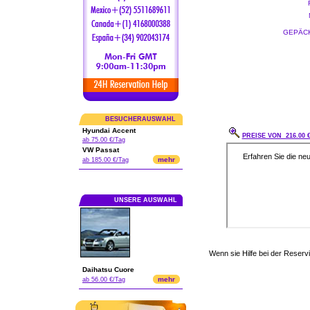
GEPÄCK
BESUCHERAUSWAHL
Hyundai Accent
PREISE VON 216.00 
ab 75.00 €/Tag
VW Passat
mehr
ab 185.00 €/Tag
UNSERE AUSWAHL
Wenn sie Hilfe bei der Reser
Daihatsu Cuore
mehr
ab 56.00 €/Tag